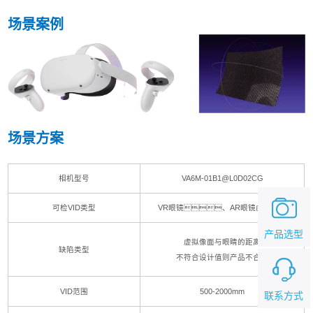
场景案例
场景方案
相机型号
VA6M-01B1@L0D02CG
可检VID类型
VR眼镜、AR眼镜虚像测距
产品选型
虚拟像面与眼睛的距离
缺陷类型
不符合设计值则产品不合格
VID范围
500-2000mm
联系方式