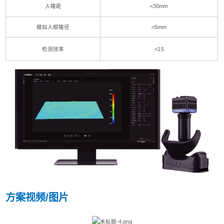
入瞳距
<30mm
模拟人眼瞳径
≈5mm
检测效率
<1S
方案视频/图片